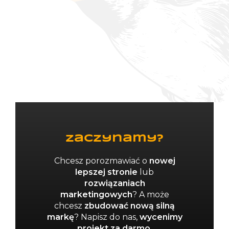
Zaczynamy?
Chcesz porozmawiać o
nowej
lepszej stronie
lub
rozwiązaniach
marketingowych
? A może
chcesz
zbudować nową silną
markę
?
Napisz do nas,
wycenimy
projekt za darmo
.